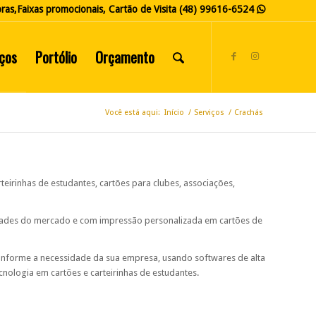
ras,Faixas promocionais, Cartão de Visita
(48) 99616-6524

iços
Portólio
Orçamento
Você está aqui:
Início
/
Serviços
/
Crachás
teirinhas de estudantes, cartões para clubes, associações,
dades do mercado e com impressão personalizada em cartões de
nforme a necessidade da sua empresa, usando softwares de alta
nologia em cartões e carteirinhas de estudantes.